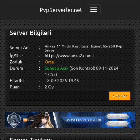
PvpServerler.net
Toggle navigation
Server Bilgileri
Anka2 11 Yıldır Kesintisiz Hizmet 65-250 Pvp
Server Adı
:
Server
İp/Site
:
https://www.anka2.com.tr
Zorluk
:
Orta
Durum
:
Sunucu Açık
(Son Kontrol: 09-11-2024
17:53)
E.Tarihi
:
18-09-2025 19:45
Puan
:
2 Oy
+ Oy Ver
Server Tanıtımı