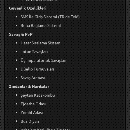
Güvenlik Özellikleri
SMS İle Giriş Sistemi (TR’de Tek!)
Ruha Bağlama Sistemi
Savaş & PvP
Hasar Sıralama Sistemi
Jotun Savaşları
Üç İmparatorluk Savaşları
Düello Turnuvaları
Savaş Arenası
Zindanlar & Haritalar
Şeytan Katakombu
Ejderha Odası
Zombi Adası
Buz Diyarı
Voba'nın Krallığı ve Zindanı