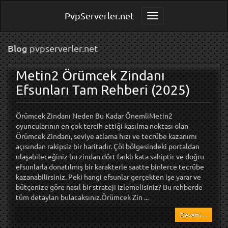
PvpServerler.net
Toggle navigation
Blog
pvpserverler.net
Metin2 Örümcek Zindanı
Efsunları Tam Rehberi (2025)
Örümcek Zindanı Neden Bu Kadar ÖnemliMetin2
oyuncularının en çok tercih ettiği kasılma noktası olan
Örümcek Zindanı, seviye atlama hızı ve tecrübe kazanımı
açısından rakipsiz bir haritadır. Çöl bölgesindeki portaldan
ulaşabileceğiniz bu zindan dört farklı kata sahiptir ve doğru
efsunlarla donatılmış bir karakterle saatte binlerce tecrübe
kazanabilirsiniz. Peki hangi efsunlar gerçekten işe yarar ve
bütçenize göre nasıl bir strateji izlemelisiniz? Bu rehberde
tüm detayları bulacaksınız.Örümcek Zin ...
Devamı ...