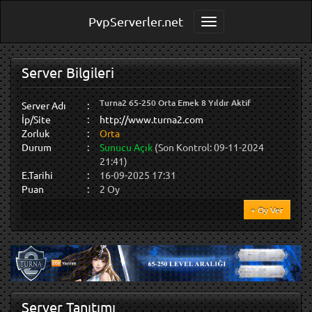
PvpServerler.net
Toggle navigation
Server Bilgileri
Turna2 65-250 Orta Emek 8 Yıldır Aktif
Server Adı
:
İp/Site
:
http://www.turna2.com
Zorluk
:
Orta
Durum
:
Sunucu Açık
(Son Kontrol: 09-11-2024
21:41)
E.Tarihi
:
16-09-2025 17:31
Puan
:
2 Oy
+ Oy Ver
Server Tanıtımı